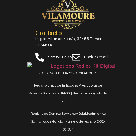
Contacto
Lugar Vilamoure s/n, 32456 Punxín,
Ourense
988 611 536
Enviar email
RESIDENCIA DE MAYORES VILAMOURE
Registro Único de Entidades Prestadoras de
Servicios Sociales (RUEPSS) | Número de registro: E-
7198-C-1
Registro de Centros, Servicios y Establecimientos
Sanitarios de Galicia |
Número de registro: C-32-
001304