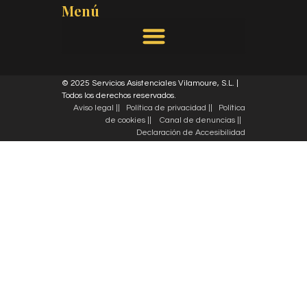
Menú
© 2025 Servicios Asistenciales Vilamoure, S.L. |
Todos los derechos reservados.
Aviso legal ||
Política de privacidad ||
Política
de cookies ||
Canal de denuncias ||
Declaración de Accesibilidad