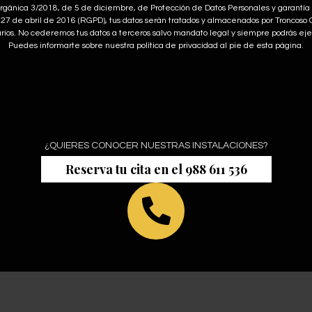
gánica 3/2018, de 5 de diciembre, de Protección de Datos Personales y garantía d
7 de abril de 2016 (RGPD), tus datos serán tratados y almacenados por Troncoso 
arios. No cederemos tus datos a terceros salvo mandato legal y siempre podrás eje
Puedes informarte sobre nuestra política de privacidad al pie de esta página.
¿QUIERES CONOCER NUESTRAS INSTALACIONES?
Reserva tu cita en el 988 611 536