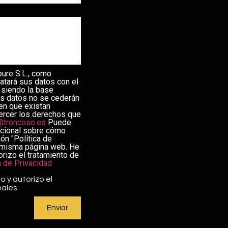
oure S.L., como
ratará sus datos con el
d siendo la base
us datos no se cederán
en que existan
jercer los derechos que
@troncoso.es
Puede
icional sobre cómo
ón "Política de
a misma página web. He
orizo el tratamiento de
a de Privacidad
o y autorizo el
nales
Enviar