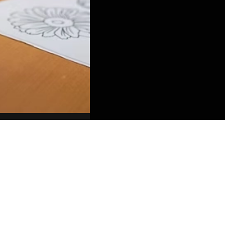
 de Maiores
02 Ourense (Ourense)
s
ras de Servicios Sociales