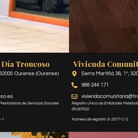
 Día Troncoso
Vivienda Comunit
 32005 Ourense (Ourense)
Serra Martiñá 38, 1º; 3
988 244 171
so.es
viviendacomunitaria@tr
Prestadoras de Servicios Sociales
Registro Único de Entidades Prestado
(RUEPSS)
-1
Número de registro: E-2077-C-2