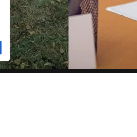
dencial Troncoso
Centro de Día
; 32005 Ourense (Ourense)
Mateo de Prado 8; 320
988 236 249
l@troncoso.es
demaiores@troncoso.e
s y Establecimientos Sanitarios de
Registro Único de Entidades Prestado
(RUEPSS)
0939
Número de registro: E-5708-C-1