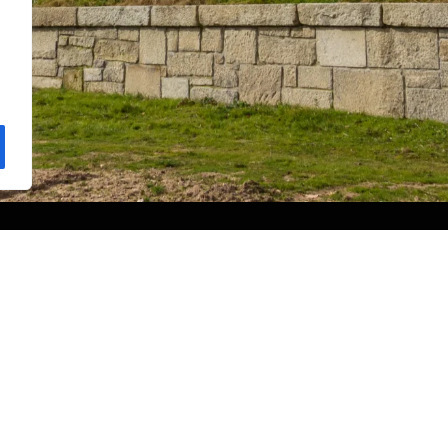
Contacto
Lugar Vilamoure s/n, 32456 Punxín, Ourense
988 611 536
Enviar email